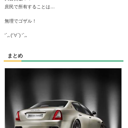
庶民で所有することは…
無理でゴザル！
‘`,､(‘∀`) ‘`,､
まとめ