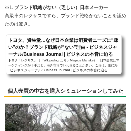
※1.
ブランド戦略がない（乏しい）日本メーカー
高級車のレクサスですら、ブランド戦略がないことを認め
たのは驚き。
トヨタ、資生堂…なぜ日本企業は消費者ニーズに“疎
い”のか？ブランド戦略が“ない”理由 - ビジネスジャ
ーナル/Business Journal | ビジネスの本音に迫る
トヨタ「レクサス」（「Wikipedia」より／Magnus Manske） 日本企業はマ
ーケティングが下手だと、海外市場でいわれることが多い。これは、別に海
ビジネスジャーナル/Business Journal | ビジネスの本音に迫る
外…
個人売買の中古を購入シミュレーションしてみた