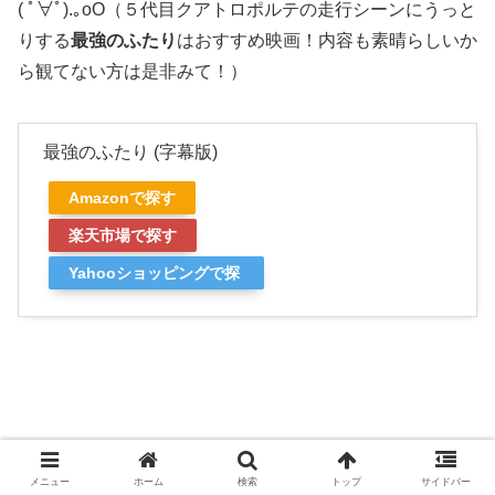
( ﾟ∀ﾟ).｡oO
（５代目クアトロポルテの走行シーンにうっと
りする
最強のふたり
はおすすめ映画！内容も素晴らしいか
ら観てない方は是非みて！）
最強のふたり (字幕版)
Amazonで探す
楽天市場で探す
Yahooショッピングで探
す
メニュー
ホーム
検索
トップ
サイドバー