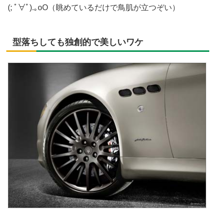
(; ﾟ∀ﾟ).｡oO（眺めているだけで鳥肌が立つぞい）
型落ちしても独創的で美しいワケ