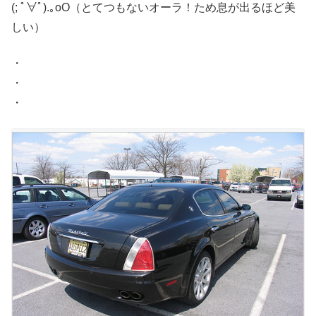
(; ﾟ∀ﾟ)
.｡oO（とてつもないオーラ！ため息が出るほど美
しい）
・
・
・