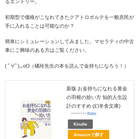
るエントリー。
初期型で価格がこなれてきたクアトロポルテを一般庶民が
手に入れることは可能なのか？
簡単にシミュレーションしてみました。マセラティの中古
車にご興味のある方はご覧ください。
( ﾟ∀ﾟ).｡oO（橘玲先生の本を読んで金持ちになろう！）
新版 お金持ちになれる黄金
の羽根の拾い方 知的人生設
計のすすめ (幻冬舎文庫)
created by
Rinker
Kindle
Amazonで探す