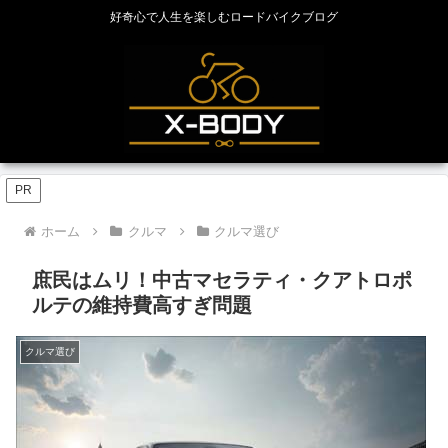
好奇心で人生を楽しむロードバイクブログ
PR
ホーム
クルマ
クルマ選び
庶民はムリ！中古マセラティ・クアトロポ
ルテの維持費高すぎ問題
クルマ選び