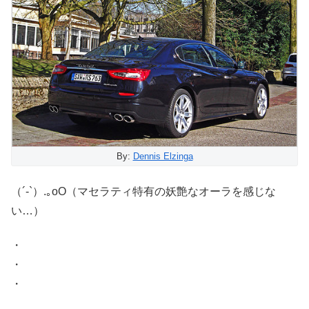
By:
Dennis Elzinga
（´-`）.｡oO（マセラティ特有の妖艶なオーラを感じな
い…）
・
・
・