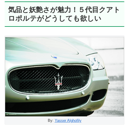
気品と妖艶さが魅力！５代目クアト
ロポルテがどうしても欲しい
By:
Yasser Alghofily