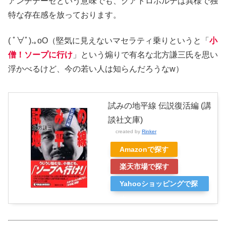
アンチテーゼという意味でも、クアトロポルテは異様で独
特な存在感を放っております。
( ﾟ∀ﾟ)
.｡oO（堅気に見えないマセラティ乗りというと「
小
僧！ソープに行け
」という煽りで有名な北方謙三氏を思い
浮かべるけど、今の若い人は知らんだろうなw）
試みの地平線 伝説復活編 (講
談社文庫)
created by
Rinker
Amazonで探す
楽天市場で探す
Yahooショッピングで探
す