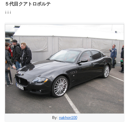
５代目クアトロポルテ
↓↓↓
By:
nakhon100