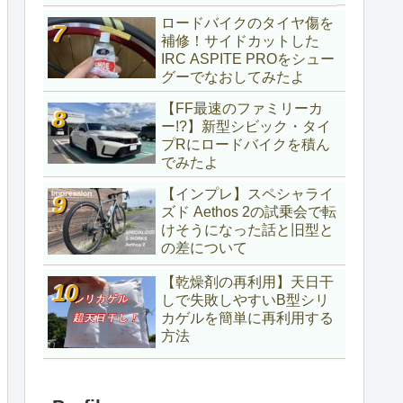
ロードバイクのタイヤ傷を
補修！サイドカットした
IRC ASPITE PROをシュー
グーでなおしてみたよ
【FF最速のファミリーカ
ー!?】新型シビック・タイ
プRにロードバイクを積ん
でみたよ
【インプレ】スペシャライ
ズド Aethos 2の試乗会で転
けそうになった話と旧型と
の差について
【乾燥剤の再利用】天日干
しで失敗しやすいB型シリ
カゲルを簡単に再利用する
方法