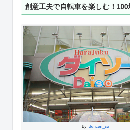
創意工夫で自転車を楽しむ！10
By:
duncan_su