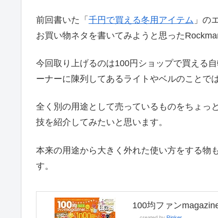
前回書いた「
千円で買える冬用アイテム
」の
お買い物ネタを書いてみようと思ったRockm
今回取り上げるのは100円ショップで買える
ーナーに陳列してあるライトやベルのことで
全く別の用途として売っているものをちょっ
技を紹介してみたいと思います。
本来の用途から大きく外れた使い方をする物
す。
100均ファンmagazine
created by
Rinker