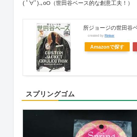
( ﾟ∀ﾟ).｡oO（世田谷ベース的な創意工夫！）
所ジョージの世田谷ベース 
created by
Rinker
Amazonで探す
スプリングゴム