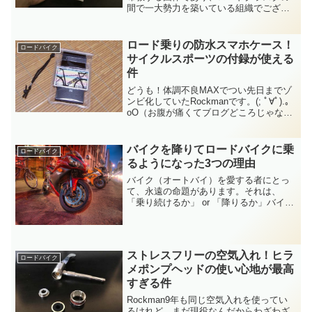
間で一大勢力を築いている組織でござい
ますな。( ﾟ∀ﾟ)o彡°ガーミン！ガーミン！
我らRedBecoの総裁もガーミン教なもん
で、ねこ目教団（CATEYE）に所属し
ロード乗りの防水スマホケース！
ロードバイク
て...
サイクルスポーツの付録が使える
件
どうも！体調不良MAXでつい先日までゾ
ンビ化していたRockmanです。(; ﾟ∀ﾟ).｡
oO（お腹が痛くてブログどころじゃなか
ったYo！）さて突然ですが、ロードバイ
クに乗る際は、どのようにスマホを持ち
歩いていますか？お金と一緒にジップロ
バイクを降りてロードバイクに乗
ロードバイク
ッ...
るようになった3つの理由
バイク（オートバイ）を愛する者にとっ
て、永遠の命題があります。それは、
「乗り続けるか」 or 「降りるか」バイク
漫画のキリン的に言えば、「こちら側」
と「あちら側」ってやつです。バイクを
降りる理由としては… 結婚や子供を理由
とした家庭の事情 ...
ストレスフリーの空気入れ！ヒラ
ロードバイク
メポンプヘッドの使い心地が最高
すぎる件
Rockman9年も同じ空気入れを使ってい
るけれど、まだ現役なんだからわざわざ