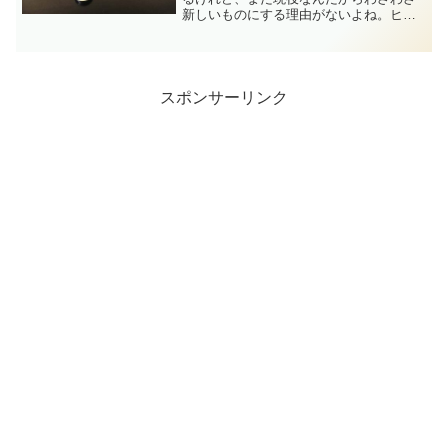
新しいものにする理由がないよね。ヒラ
メさんほらよ。／ エボリューション
＼・・・Rockmanなにこれ最高すぎる
www＼(^o^)／いやはや…最高のポンプヘ
ッドだ...
スポンサーリンク