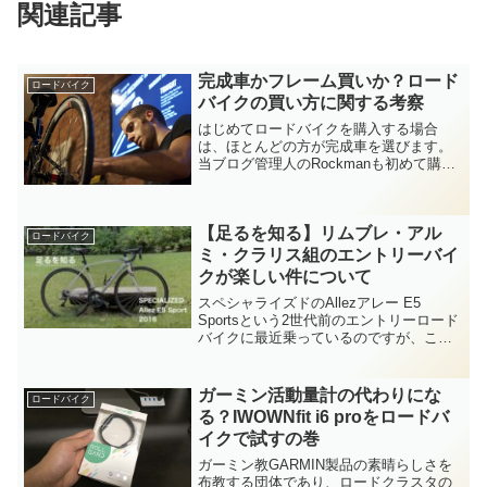
関連記事
完成車かフレーム買いか？ロード
ロードバイク
バイクの買い方に関する考察
はじめてロードバイクを購入する場合
は、ほとんどの方が完成車を選びます。
当ブログ管理人のRockmanも初めて購入
したロードは、シマノ105（5600系）の
完成車でした。完成車が選ばれる大きな
理由は、コストと分かりやすさゆえ。メ
【足るを知る】リムブレ・アル
ーカーがサプラ...
ロードバイク
ミ・クラリス組のエントリーバイ
クが楽しい件について
スペシャライズドのAllezアレー E5
Sportsという2世代前のエントリーロード
バイクに最近乗っているのですが、これ
が思いのほか良くてですね…。びっくり
しちゃいました。ブログネタとしてちょ
うど良さそうなので、今回は自転車オタ
ガーミン活動量計の代わりにな
ロードバイク
クから空気...
る？IWOWNfit i6 proをロードバ
イクで試すの巻
ガーミン教GARMIN製品の素晴らしさを
布教する団体であり、ロードクラスタの