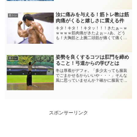
にはならないけど、しっかりと雪かきも
しなければなりません。と言うワケで、
汝に痛みを与える！筋トレ教は筋
今回のブログネタは「雪か...
筋トレ
肉痛がくると嬉しさに震える件
キタ！キタ！！キタッ！！！きたぁ～ｗ
ｗｗｗｗ筋肉痛がきたよぉ～♪あ、どう
も！大胸筋と上腕二頭筋が痛くて痛く
て、歓びに震えているRockmanでござい
ます。( ﾟ∀ﾟ).｡oO（昨日はベンチプレス
やりまくったから、今日は下半身トレー
姿勢を良くするコツは肛門を締め
ニングじゃ...
筋トレ
ること！弓道からの学びとは
冬は厚着がデフォ。「多少太っても服装
でごまかせるからいいや・・・」そんな
風に思っていませんか？確かに服装でボ
ディーラインは隠せるけれど、隠せない
ものが一つだけあります。それは姿勢！
立ち姿、佇まいと言い変えても良いでし
ょう。ガリガリ体型やメタ...
スポンサーリンク