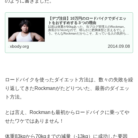
のように書きました。
【デブ注目】10万円のロードバイクでダイエッ
トをおすすめする３つの理由
以前は体重が90kgあった、当ブログ管理人のRockman。
身長が174cmなので、明らかに肥満体型と言えるでしょ
う。そんなRockmanだからこそ、太っている人の気持ちが
よ～く分かる！ 健康診断で出た異常値 体型をネタにした
ディスり 嫁さ...
xbody.org
2014.09.08
ロードバイクを使ったダイエット方法は、数々の失敗を繰
り返してきたRockmanがたどりついた、最善のダイエッ
ト方法。
とは言え、Rockmanも最初からロードバイクに乗ってや
せたワケではありません！
体重83kgから70kgまでの減量（-13kg）に成功した要因