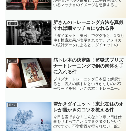
ルやダンベルを使用して上半身を鍛えて
いるマッチョのイメージを想像すること
でしょう。人間の胴体部分はボリューム
こそ大きく感じるけど、筋肉量はそれ程
でもない。胴体には内臓や脂肪がつまっ
所さんのトレーニング方法を真似
ており、特に腹筋はペラペ...
筋トレ
すれば細マッチョになれる件
「ダイエット 失敗」でググると、173万
件も検索結果が表示されます。アメリカ
の統計データによると、ダイエットの成
功率はたったの５%日本だと、成功率は
10%ていど。失敗の原因は言うまでもな
く、ダイエットという行為がつらいか
筋トレ本の決定版！監獄式プリズ
筋トレ
ら。ダイエットで定番...
ナートレーニングで鋼の肉体を手
に入れる件
プリズナートレーニング日本語で解釈す
ると、囚人の筋トレというかなりのパワ
ーワードを冠したこの本！トレーニー
（筋トレマン）が吸い寄せられてしまう
ホイホイ感が漂っておりますなw(・∀・)ﾆ
ﾔﾆﾔ色物っぽいビスケット・オリバ風の表
雪かきダイエット！東北在住のオ
筋トレ
紙と題名に侮って...
レが雪かきのコツを教える件
今日も雪ですな！こんなクソ寒い日は仕
事をサボってこたつでヌクヌクしたいも
のですが、不労所得が得られない一般庶
民はそうも言っていられない。全くお金