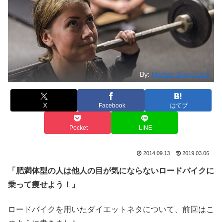
By:
Morten Skovgaard
X
Facebook
はてブ
Pocket
LINE
2014.09.13
2019.03.06
「肥満体型の人は他人の目が気にならないロードバイクに
乗って痩せよう！」
ロードバイクを用いたダイエットネタについて、前回はこ