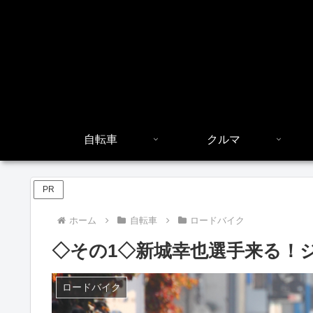
自転車
クルマ
PR
ホーム
自転車
ロードバイク
◇その1◇新城幸也選手来る！ジ
ロードバイク