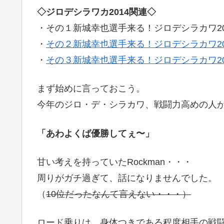
◇ジロデシラワカ2014関連◇
・その１新城幸也選手来る！ジロデシラカワ20
・
その２新城幸也選手来る！ジロデシラカワ20
・
その３新城幸也選手来る！ジロデシラカワ20
まず始めに言っておこう。
今年のジロ・デ・シラカワ、戦闘力高めの人
「あわよくば優勝してぇ〜」
甘い考えを持っていたRockman・・・
周りがガチ過ぎて、話になりませんでした。
（
10位だったなんて言えない・・・）
ロード乗りは、身体つきである程度相手の戦