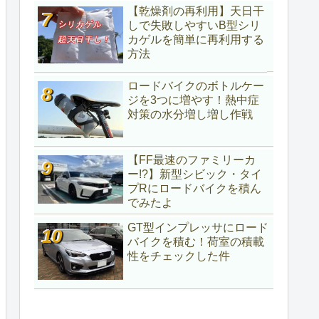
【乾燥剤の再利用】天日干
しで失敗しやすいB型シリ
カゲルを簡単に再利用する
方法
ロードバイクのボトルケー
ジを3つに増やす！熱中症
対策の水分増し増し作戦
【FF最速のファミリーカ
ー!?】新型シビック・タイ
プRにロードバイクを積ん
でみたよ
GT型インプレッサにロード
バイクを積む！荷室の積載
性をチェックした件