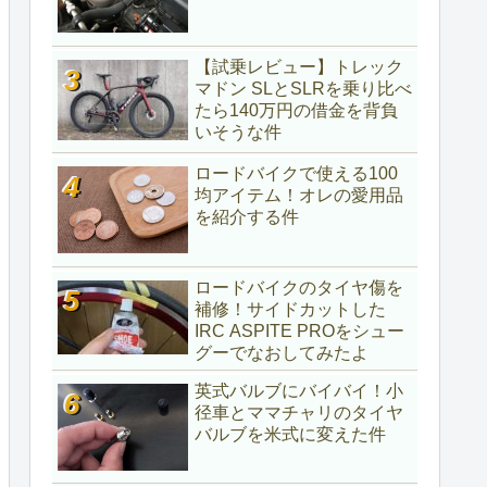
【試乗レビュー】トレック
マドン SLとSLRを乗り比べ
たら140万円の借金を背負
いそうな件
ロードバイクで使える100
均アイテム！オレの愛用品
を紹介する件
ロードバイクのタイヤ傷を
補修！サイドカットした
IRC ASPITE PROをシュー
グーでなおしてみたよ
英式バルブにバイバイ！小
径車とママチャリのタイヤ
バルブを米式に変えた件