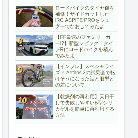
ロードバイクのタイヤ傷を
補修！サイドカットした
IRC ASPITE PROをシュー
グーでなおしてみたよ
【FF最速のファミリーカ
ー!?】新型シビック・タイ
プRにロードバイクを積ん
でみたよ
【インプレ】スペシャライ
ズド Aethos 2の試乗会で転
けそうになった話と旧型と
の差について
【乾燥剤の再利用】天日干
しで失敗しやすいB型シリ
カゲルを簡単に再利用する
方法