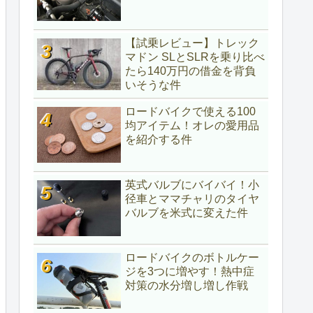
【試乗レビュー】トレック
マドン SLとSLRを乗り比べ
たら140万円の借金を背負
いそうな件
ロードバイクで使える100
均アイテム！オレの愛用品
を紹介する件
英式バルブにバイバイ！小
径車とママチャリのタイヤ
バルブを米式に変えた件
ロードバイクのボトルケー
ジを3つに増やす！熱中症
対策の水分増し増し作戦