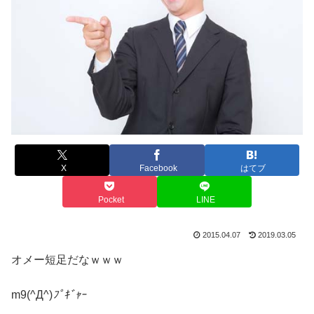
X
Facebook
はてブ
Pocket
LINE
2015.04.07
2019.03.05
オメー短足だなｗｗｗ
m9(^Д^)
ﾌﾟｷﾞｬｰ