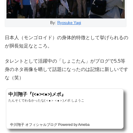
By:
Ryosuke Yagi
日本人（モンゴロイド）の身体的特徴として挙げられるの
が胴長短足なところ。
タレントとして活躍中の「しょこたん」がブログで5.5等
身のネタ画像を晒して話題になったのは記憶に新しいです
な（笑）
中川翔子『(<●><●>)メポ』
たんそくでわるかったな(＜●＞＜●＞)メポ しようこ
中川翔子 オフィシャルブログ Powered by Ameba