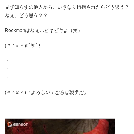
見ず知らずの他人から、いきなり指摘されたらどう思う？
ねぇ、どう思う？？
Rockmanはねぇ…ピキピキよ（笑）
(＃＾ω＾)ﾋﾟｷﾋﾟｷ
・
・
・
(＃＾ω＾)
「よろしい！ならば戦争だ」