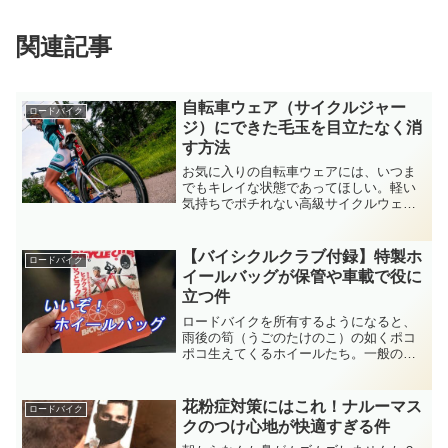
関連記事
自転車ウェア（サイクルジャー
ロードバイク
ジ）にできた毛玉を目立たなく消
す方法
お気に入りの自転車ウェアには、いつま
でもキレイな状態であってほしい。軽い
気持ちでポチれない高級サイクルウェア
や、オリジナルデザインのチームジャー
ジあたりになると、その想いは強くなり
ます。でも残念！世の中そう都合よく行
【バイシクルクラブ付録】特製ホ
ロードバイク
きませんｗ大事に着ている...
イールバッグが保管や車載で役に
立つ件
ロードバイクを所有するようになると、
雨後の筍（うごのたけのこ）の如くポコ
ポコ生えてくるホイールたち。一般の方
にはとうてい理解できないしょうが、自
転車おじさん達は平地用・峠用・トレー
ニング用と、シチュエーション別で車輪
花粉症対策にはこれ！ナルーマス
ロードバイク
が欲しくなってしまう宿命...
クのつけ心地が快適すぎる件