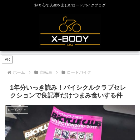
好奇心で人生を楽しむロードバイクブログ
PR
ホーム
自転車
ロードバイク
1年分いっき読み！バイシクルクラブセレ
クションで良記事だけつまみ食いする件
ロードバイク