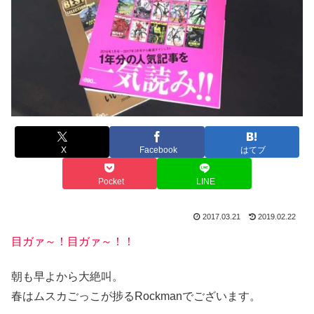
X
Facebook
はてブ
Pocket
LINE
2017.03.21
2019.02.22
目ガァ～！目ガァ～！！
朝も早よから大絶叫。
春はムスカごっこが捗るRockmanでございます。