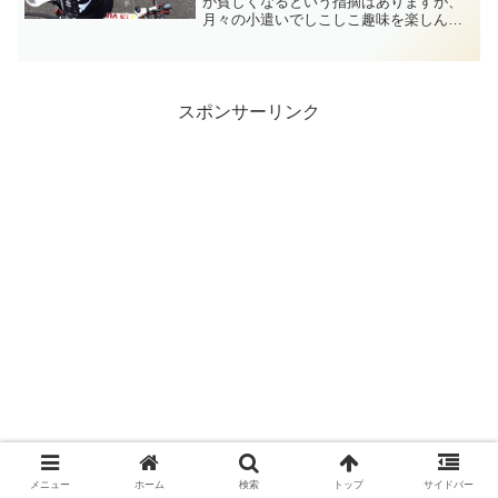
が貧しくなるという指摘はありますが、
月々の小遣いでしこしこ趣味を楽しんで
いるおじさんにとってコスパは重要な要
素です。特に自転車ウエアは消耗品とし
ての側面が強いので、「安価で着心地が
そこそこ良いアイテム」の...
スポンサーリンク
メニュー
ホーム
検索
トップ
サイドバー