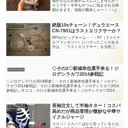
朝からなんか鼻がムズムズしませんか？
そうです！今年もやつらに悩まされる時
期がきます。花粉の襲来じゃー！！＼(
'ω')／ｳﾜｱｱｱｱ当ブログ管理人のRockman
は重度のスギ花粉症。春にマスクなしで
外にでると、変顔ここに極まれり！とい
絶版10sチェーン！デュラエース
ロードバイク
うよう...
CN-7901はラストエリクサーか？
RPGのビッグネーム・・・FF（ファイナ
ルファンタジー）にハマったことがある
方は、「ラストエリクサー」を当然ご存
知でしょう。ラストエリクサーとは、通
常の道具屋では購入できない貴重なドロ
ップアイテム。（使用した際の効果は味
方全員のHP/MPの...
◇その2◇新城幸也選手来る！ジ
ロードバイク
ロデシラカワ2014参戦記
◇ジロデシラワカ2014関連◇・その１新城幸也選手来る！ジロデシ
ラカワ2014参戦記・その２新城幸也選手来る！ジロデシラカワ2014
参戦記←今ココ・その３新城幸也選手来る！ジロデシラカワ2014参
戦記本日は昨日に引き続き、ジロ・デ・シラカワ...
長袖注文して半袖キター！コスパ
ロードバイク
高めだが商品管理が微妙な中華サ
イクルジャージ
コスパ！コスパ！ばかり言っていると心