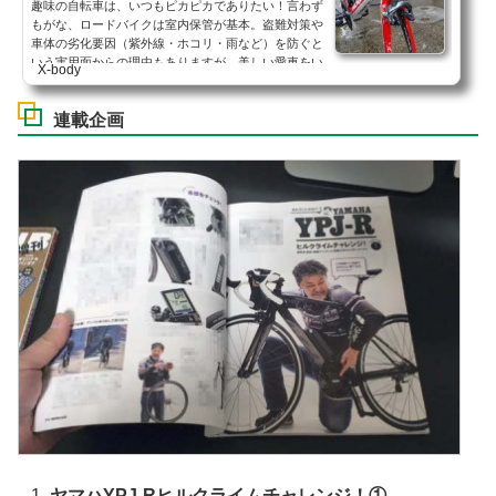
趣味の自転車は、いつもピカピカでありたい！言わず
もがな、ロードバイクは室内保管が基本。盗難対策や
車体の劣化要因（紫外線・ホコリ・雨など）を防ぐと
いう実用面からの理由もありますが、美しい愛車をい
X-body
つでも愛でられる場所に置いておきたい！という『自
転車♡愛』も室内置きにするかなりの部分を占めてお
連載企画
ります。我ら自転車おじさんが愛してやまないロード
バイクは、映画やドラマなどでインテリアとしても活
躍するお洒落アイテム。愛情を注ぐ対象はマメに手入
れして美しい状態をキープしておきたいものです。で
もね…ロードバイク...
ヤマハYPJ-Rヒルクライムチャレンジ！①