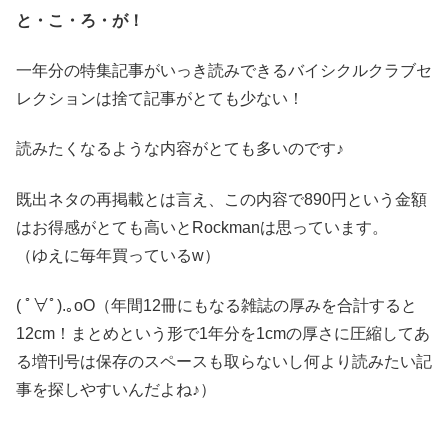
と・こ・ろ・が！
一年分の特集記事がいっき読みできるバイシクルクラブセ
レクションは捨て記事がとても少ない！
読みたくなるような内容がとても多いのです♪
既出ネタの再掲載とは言え、この内容で890円という金額
はお得感がとても高いとRockmanは思っています。
（ゆえに毎年買っているw）
( ﾟ∀ﾟ).｡oO（年間12冊にもなる雑誌の厚みを合計すると
12cm！まとめという形で1年分を1cmの厚さに圧縮してあ
る増刊号は保存のスペースも取らないし何より読みたい記
事を探しやすいんだよね♪）