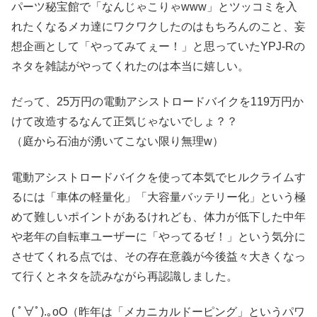
パーツ秘宝館で「なんじゃこりゃwww」とツッコミを入
れたくなるメカ達にワクワクしたのはもちろんのこと、妄
想企画として「やってみてぇー！」と思っていたYPJ-Rの
ネタを雑誌がやってくれたのは本当に嬉しい。
だって、25万円の電動アシストロードバイクを119万円か
けて改造するなんて正気じゃないでしょ？？
（庭から石油が湧いてこない限り無理w）
電動アシストロードバイクを使って本気でヒルクライムす
るには「車体の軽量化」「大容量バッテリー化」という極
めて難しいポイントがあるけれども、体力が低下した中年
や老年の自転車ユーザーに「やってるゼ！」という気分に
させてくれる点では、その存在意義が今後益々大きくなっ
て行くとネタを読みながら再認識しました。
( ﾟ∀ﾟ).｡oO（昨年は「メカニカルドーピング」というパワ