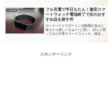
読むのが好きで、様々なブログをふらふ
ら渡り歩いております。そんなわけでワ
タクシも昨年に引き続き、今年買って良
フル充電で半日もたん！激安スマ
お得情報
かった厳選アイテム...
ートウォッチ電池終了で次のおす
すめ品を探す件
ロードバイクでガーミン活動量計並みに
使えたら嬉しいなぁ〜♪と思い、試しに買
ってみた中華スマートウォッチ。残念な
がら「ロードバイクでは使えねぇ！」と
いう結論になりましたが、意外や意外！
日常生活ではとても便利なアイテム。お
風呂以外の時間はずっと...
スポンサーリンク