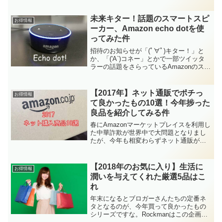
Dynabookがそれに当たります。・・・
B25というこのモデルは、怒りの遠投大...
未来キター！話題のスマートスピ
お得情報
ーカー、Amazon echo dotを使
ってみた件
招待のお知らせが「(ﾟ∀ﾟ)キター！」と
か、「('A`)コネー」とかで一部ツイッタ
ラーの話題をさらっているAmazonのスマ
ートスピーカー（AIスピーカー）、
Echo（エコー）シリーズ！アマゾン神に
選ばれる基準がさっぱり分かりません
【2017年】ネット通販でポチっ
お得情報
が、どう...
て良かったもの10選！今年捗った
良品を紹介してみる件
春にAmazonマーケットプレイスを利用し
た中華詐欺が世界中で大問題となりまし
たが、今年も相変わらずネット通販が捗
った一年でした。アマゾンに支払った金
額を計算すると白目になるのは言うまで
もないことwww正直いって、考えたくあ
【2018年のお気に入り】生活に
お得情報
りません。がッ！...
潤いを与えてくれた厳選5品はこ
れ
年末になるとブロガーさんたちの定番ネ
タとなるのが、今年買って良かったもの
シリーズですな。Rockmanはこの企画を