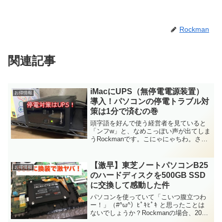
Rockman
関連記事
iMacにUPS（無停電電源装置）
お得情報
導入！パソコンの停電トラブル対
策は1分で済むの巻
頭字語を好んで使う経営者を見ていると
「ンフw」と、なめこっぽい声が出てしま
うRockmanです。こにゃにゃちわ。さ
て、今回のブログでは
UPS(Uninterruptible Power Supply)・・・
すなわち、無停電電源装置について書...
【激早】東芝ノートパソコンB25
お得情報
のハードディスクを500GB SSD
に交換して感動した件
パソコンを使っていて「こいつ腹立つわ
ー！」（#^ω^）ﾋﾟｷﾋﾟｷ と思ったことは
ないでしょうか？Rockmanの場合、2017
年のヨドバシ福袋で当てた、東芝