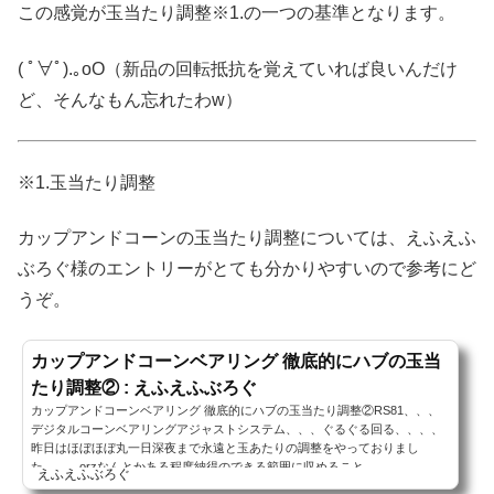
この感覚が玉当たり調整
※1.
の一つの基準となります。
( ﾟ∀ﾟ).｡oO（新品の回転抵抗を覚えていれば良いんだけ
ど、そんなもん忘れたわw）
※1.玉当たり調整
カップアンドコーンの玉当たり調整については、えふえふ
ぶろぐ様のエントリーがとても分かりやすいので参考にど
うぞ。
カップアンドコーンベアリング 徹底的にハブの玉当
たり調整② : えふえふぶろぐ
カップアンドコーンベアリング 徹底的にハブの玉当たり調整②RS81、、、
デジタルコーンベアリングアジャストシステム、、、ぐるぐる回る、、、、
昨日はほぼほぼ丸一日深夜まで永遠と玉あたりの調整をやっておりまし
た。。。orzなんとかある程度納得のできる範囲に収めること
えふえふぶろぐ