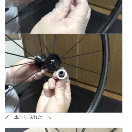
／ 玉押し取れた ＼