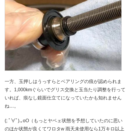
一方、玉押しはうっすらとベアリングの痕が認められま
す。1,000kmぐらいでグリス交換と玉当たり調整を行って
いれば、痕なし鏡面仕立てになっていたかも知れません
ね…。
(; ﾟ∀ﾟ).｡oO（もっとヤベェ状態を予想していたのに思い
のほか状態が良くてワロタw 雨天未使用なら1万キロ以上