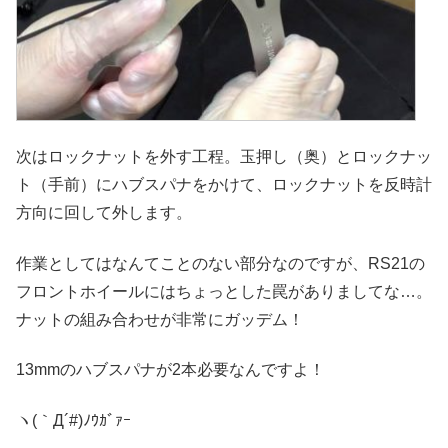
次はロックナットを外す工程。玉押し（奥）とロックナッ
ト（手前）にハブスパナをかけて、ロックナットを反時計
方向に回して外します。
作業としてはなんてことのない部分なのですが、RS21の
フロントホイールにはちょっとした罠がありましてな…。
ナットの組み合わせが非常にガッデム！
13mmのハブスパナが2本必要なんですよ！
ヽ(｀Д´#)ﾉｳｶﾞｧｰ