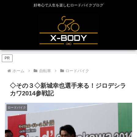
好奇心で人生を楽しむロードバイクブログ
PR
ホーム
自転車
ロードバイク
◇その３◇新城幸也選手来る！ジロデシラ
カワ2014参戦記
ロードバイク