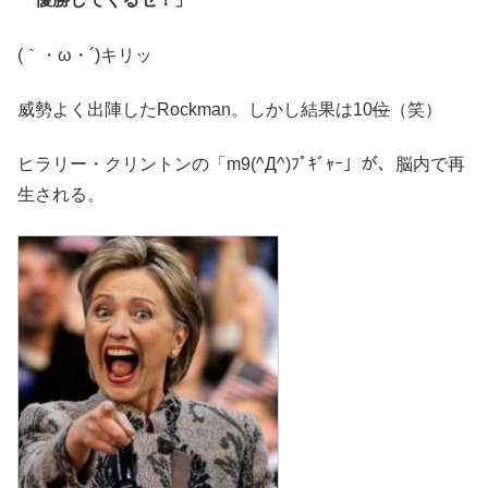
(｀・ω・´)キリッ
威勢よく出陣したRockman。しかし結果は10
位
（笑）
ヒラリー・クリントンの「
m9(^Д^)ﾌﾟｷﾞｬｰ」が、脳内で再
生される。