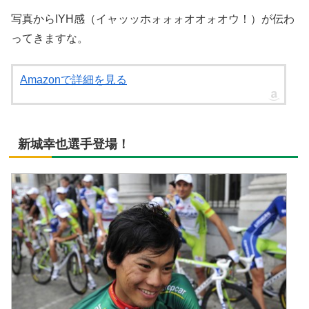
写真からIYH感（
イャッッホォォォオオォオウ！
）が伝わ
ってきますな。
Amazonで詳細を見る
新城幸也選手登場！