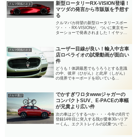
の新車だったとはいえ、さすがにここま
新型ロータリーRX-VISION登場！
クルマ関係のネタ
で長く乗ることにな...
マツダの発言から市販版を予想す
る
クルマバカ待望の新型ロータリースポー
ツ・・・RX-VISIONが、ついに東京モー
ターショーで発表されました！イヤッホ
ー！！「メルセデス-AMG GT」を思わせ
る、ロングノーズ・ショートデッキの美
しいデザイン。「アストンマーチン・ヴ
ユーザー目線が良い！輸入中古車
クルマ関係のネタ
ァルカン」...
店ロペライオの試乗動画が面白い
件
どうも！体調最悪でもうろうとする意識
の中、彼岸（ひがん）と此岸（しがん）
の境界でキーボードを叩いている
Rockmanでございます。(; ﾟ∀ﾟ).｡oO（綺
麗なお花畑が見えるよ・・・）・・・さ
て・・・「干からびてミイラになるんじ
でかすぎワロタwwwジャガーの
クルマ選び
ゃねぇか？」...
コンパクトSUV、E-PACEの車幅
が兄貴より広い件
次の車はどうするべか・・・今年の8月で
登録14年目に突入する我が愛車30ハリア
ーくん。エクストレイルの試乗ついでに
下取り査定をしてもらったところ、2万
1,000円というびっくりプライス！買い替