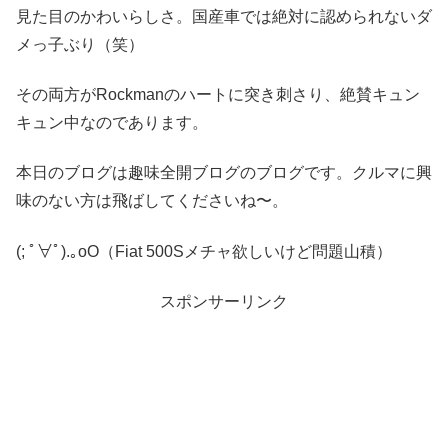
見た目のかわいらしさ。国産車では絶対に認められないダ
メっ子ぶり（笑）
その両方がRockmanのハートに突き刺さり、絶賛キュン
キュン中なのであります。
本日のブログは趣味全開ブログのブログです。クルマに興
味のない方は飛ばしてくださいね〜。
(; ﾟ∀ﾟ)
.｡oO（Fiat 500Sメチャ欲しいけど問題山積）
スポンサーリンク