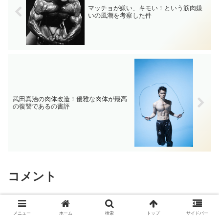
マッチョが嫌い、キモい！という筋肉嫌
いの風潮を考察した件
武田真治の肉体改造！優雅な肉体が最高
の復讐であるの書評
コメント
ひーこさん
より:
メニュー
ホーム
検索
トップ
サイドバー
2014/11/18 12:58