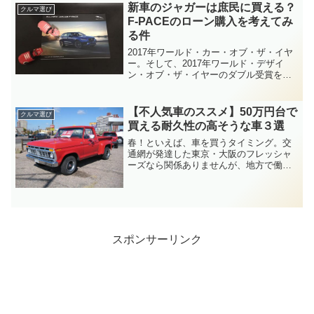
え熱が一気に冷めてしまいました。( ﾟ
新車のジャガーは庶民に買える？
クルマ選び
∀ﾟ).｡...
F-PACEのローン購入を考えてみ
る件
2017年ワールド・カー・オブ・ザ・イヤ
ー。そして、2017年ワールド・デザイ
ン・オブ・ザ・イヤーのダブル受賞を果
たしたジャガー（ジャグァーw）のF-
PACE。車好きを自認する兄貴達なら、ち
ょっと気になる車でしょう。日本では高
【不人気車のススメ】50万円台で
クルマ選び
貴な方が乗るイ...
買える耐久性の高そうな車３選
春！といえば、車を買うタイミング。交
通網が発達した東京・大阪のフレッシャ
ーズなら関係ありませんが、地方で働く
社会人にとって『車』は必要不可欠の移
動ツールでございます。とは言ってもお
金がないことには買えません！そこで、
予算は少ないけれどちょっ...
スポンサーリンク