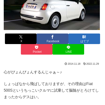
X
Facebook
はてブ
Pocket
LINE
2014.11.18
2022.11.29
心がぴょんぴょんするんじゃぁ～♪
しょっぱなから飛ばしておりますが、その理由はFiat
500Sというちっこいクルマに試乗して脳髄がとろけてし
まったからデスはい。