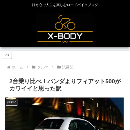
好奇心で人生を楽しむロードバイクブログ
PR
ホーム
クルマ
試乗記
2台乗り比べ！パンダよりフィアット500が
カワイイと思った訳
試乗記