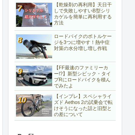
【乾燥剤の再利用】天日干
しで失敗しやすいB型シリ
カゲルを簡単に再利用する
方法
ロードバイクのボトルケー
ジを3つに増やす！熱中症
対策の水分増し増し作戦
【FF最速のファミリーカ
ー!?】新型シビック・タイ
プRにロードバイクを積ん
でみたよ
【インプレ】スペシャライ
ズド Aethos 2の試乗会で転
けそうになった話と旧型と
の差について