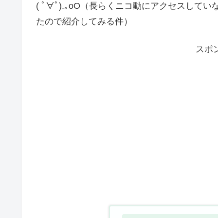
( ﾟ∀ﾟ).｡oO（長らくニコ動にアクセスし
たので紹介してみる件）
スポ