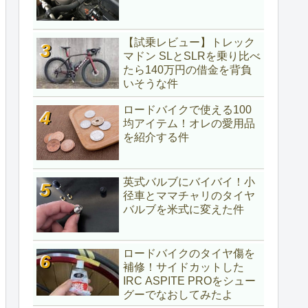
【試乗レビュー】トレック
マドン SLとSLRを乗り比べ
たら140万円の借金を背負
いそうな件
ロードバイクで使える100
均アイテム！オレの愛用品
を紹介する件
英式バルブにバイバイ！小
径車とママチャリのタイヤ
バルブを米式に変えた件
ロードバイクのタイヤ傷を
補修！サイドカットした
IRC ASPITE PROをシュー
グーでなおしてみたよ