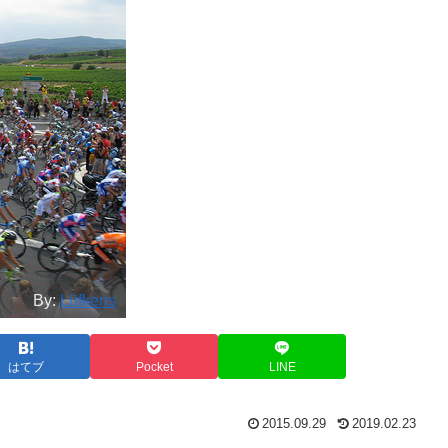
By:
Lüfkens
はてブ
Pocket
LINE
2015.09.29
2019.02.23