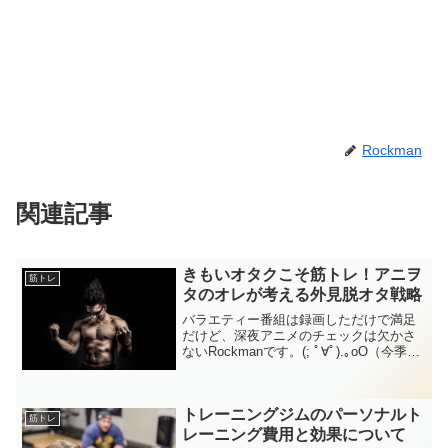
Rockman
関連記事
きもいオタクこそ筋トレ！アニヲ
筋トレ
タのオレが考える外見脱オタ戦略
バラエティー番組は録画しただけで満足
だけど、深夜アニメのチェックは欠かさ
ないRockmanです。(; ﾟ∀ﾟ).｡oO（今季は
豊作かも知れん）さて・・・よく分から
んのですが、当ブログを読むと、オレが
リア充っぽく見えるとある人から指摘さ
トレーニングジムのパーソナルト
れまし...
筋トレ
レーニング費用と効果について