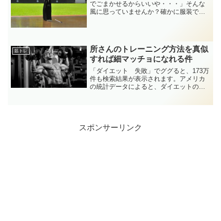
でごまかせるからいいや・・・」そんな
風に思っていませんか？確かに服装でボ
ディーラインは隠せるけれど、隠せない
ものが一つだけあります。それは姿勢！
立ち姿、佇まいと言い変えても良いでし
ょう。ガリガリ体型やメタ...
所さんのトレーニング方法を真似
筋トレ
すれば細マッチョになれる件
「ダイエット 失敗」でググると、173万
件も検索結果が表示されます。アメリカ
の統計データによると、ダイエットの成
功率はたったの５%日本だと、成功率は
10%ていど。失敗の原因は言うまでもな
く、ダイエットという行為がつらいか
ら。ダイエットで定番...
スポンサーリンク