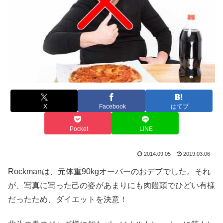
X
Facebook
はてブ
Pocket
LINE
2014.09.05
2019.03.06
Rockmanは、元体重90kgオーバーのおデブでした。それ
が、写真に写った己の姿があまりにも肉饅頭でひどい有様
だったため、ダイエットを決意！