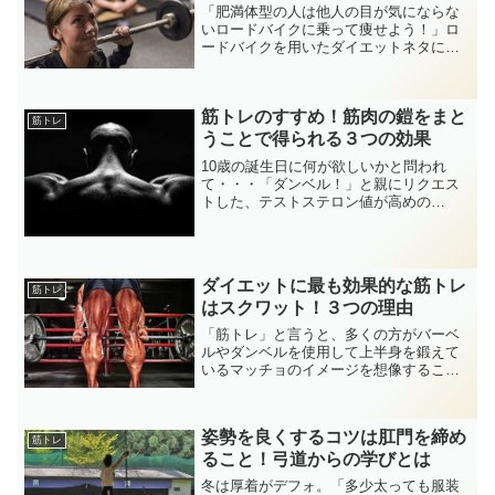
「肥満体型の人は他人の目が気にならな
いロードバイクに乗って痩せよう！」ロ
ードバイクを用いたダイエットネタにつ
いて、前回はこのように書きました。ロ
ードバイクを使ったダイエット方法は、
数々の失敗を繰り返してきたRockmanが
筋トレのすすめ！筋肉の鎧をまと
たどりついた、最善...
筋トレ
うことで得られる３つの効果
10歳の誕生日に何が欲しいかと問われ
て・・・「ダンベル！」と親にリクエス
トした、テストステロン値が高めの
Rockmanです。( ﾟ∀ﾟ).｡oO（筋肉ハトモ
ダチ・・・）さて・・・新年度も始ま
り、新たなスタートを切った方も多いで
しょう。4月は...
ダイエットに最も効果的な筋トレ
筋トレ
はスクワット！３つの理由
「筋トレ」と言うと、多くの方がバーベ
ルやダンベルを使用して上半身を鍛えて
いるマッチョのイメージを想像すること
でしょう。人間の胴体部分はボリューム
こそ大きく感じるけど、筋肉量はそれ程
でもない。胴体には内臓や脂肪がつまっ
姿勢を良くするコツは肛門を締め
ており、特に腹筋はペラペ...
筋トレ
ること！弓道からの学びとは
冬は厚着がデフォ。「多少太っても服装