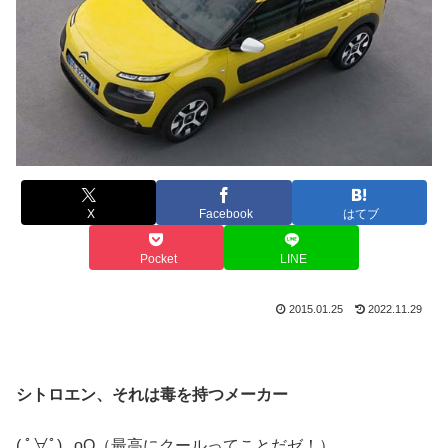
X
Facebook
はてブ
Pocket
LINE
2015.01.25
2022.11.29
シトロエン、それは毒を持つメーカー
( ﾟ∀ﾟ)
.｡oO（最高にクールってことだゼ！）