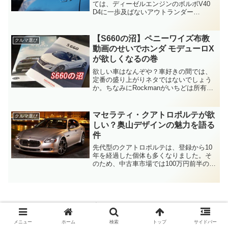
ては、ディーゼルエンジンのボルボV40
D4に一歩及ばないアウトランダー
PHEV。Cセグメントのディーゼル車と
PHEVのSUVでは、ジャンルが異なるの
で一括りにするのは乱暴なことは分かっ
【S660の沼】ペニーワイズ布教
クルマ選び
ています。それでも...
動画のせいでホンダ モデューロX
が欲しくなるの巻
欲しい車はなんぞや？車好きの間では、
定番の盛り上がりネタではないでしょう
か。ちなみにRockmanがいちどは所有し
てみようと心に決めている自動車は… ND
型 ロードスター JB74型 ジムニーシエラ
の2台。（外車を入れるともう一台増え
マセラティ・クアトロポルテが欲
クルマ選び
る）そ...
しい？奥山デザインの魅力を語る
件
先代型のクアトロポルテは、登録から10
年を経過した個体も多くなりました。そ
のため、中古車市場では100万円前半の地
雷っぽい物件から最終型のバリものまで
選び放題となっています。一見すると価
格がこなれてきたように見えますが、そ
こは貴婦人たるマセ...
スポンサーリンク
メニュー
ホーム
検索
トップ
サイドバー