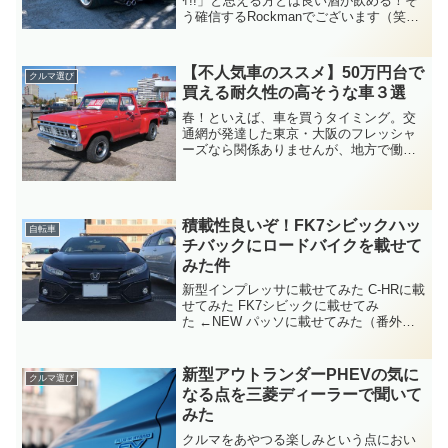
ｲ!!」と思える方とは良い酒が飲める！そ
う確信するRockmanでございます（笑）
さて・・・S54B32というコードは、
BMWの限られたモデルのみ搭載されたエ
ンジンの名称。BMWの子会社であるM
【不人気車のススメ】50万円台で
クルマ選び
社...
買える耐久性の高そうな車３選
春！といえば、車を買うタイミング。交
通網が発達した東京・大阪のフレッシャ
ーズなら関係ありませんが、地方で働く
社会人にとって『車』は必要不可欠の移
動ツールでございます。とは言ってもお
金がないことには買えません！そこで、
予算は少ないけれどちょっ...
積載性良いぞ！FK7シビックハッ
自転車
チバックにロードバイクを載せて
みた件
新型インプレッサに載せてみた C-HRに載
せてみた FK7シビックに載せてみ
た ←NEW パッソに載せてみた（番外
編）恒例（？）となったロードバイク載
せてみた！も今回で3回目。このシリーズ
はRockmanが購入を検討している車の中
新型アウトランダーPHEVの気に
クルマ選び
で、自転車...
なる点を三菱ディーラーで聞いて
みた
クルマをあやつる楽しみという点におい