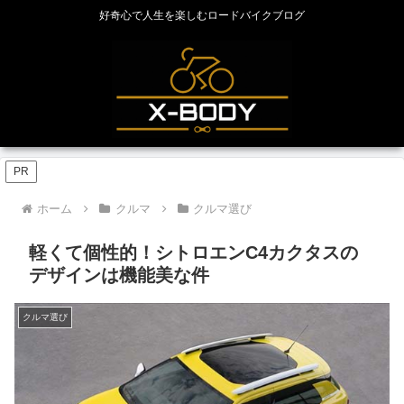
好奇心で人生を楽しむロードバイクブログ
PR
ホーム
クルマ
クルマ選び
軽くて個性的！シトロエンC4カクタスの
デザインは機能美な件
クルマ選び