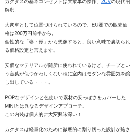
カクタスの基本コンセプトは大衆車の傑作、
2CV
の現代的
解釈。
大衆車として位置づけられているので、EU圏での販売価
格は200万円前半から。
個性的な「姿・形」から想像すると、良い意味で裏切られ
る価格設定と言えます。
安価なマテリアルが随所に使われているけど、チープとい
う言葉が似つかわしくない程に室内はモダンな雰囲気を醸
し出している・・・。
POPなデザインと色使いで素材の安っぽさをカバーした
MINIとは異なるデザインアプローチ。
この内装は個人的に大変興味深い！
カクタスは軽量化のために徹底的に割り切った設計が施さ