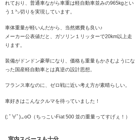
れており、普通車ながら車重は軽自動車並みの965kgとい
う１㌧切りを実現しています。
車体重量が軽いんだから、当然燃費も良い♪
メーカー公表値だと、ガソリン１リッターで20km以上走
ります。
装備がドンドン豪華になり、価格も重量もかさむようにな
った国産軽自動車とは真逆の設計思想。
フランス車なのに、ゼロ戦に近い考え方が素晴らしい。
車好きはこんなクルマを待っていました！
(; ﾟ∀ﾟ)
.｡oO（ちっこいFiat 500 並の重量ってすげぇ！）
室内スペースも十分