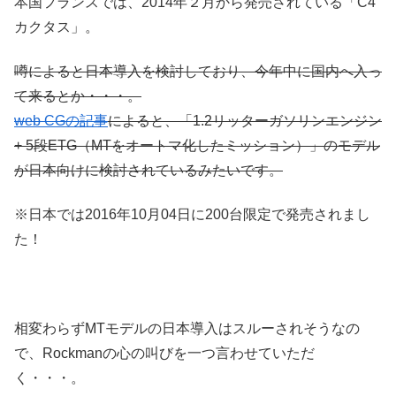
本国フランスでは、2014年２月から発売されている「C4
カクタス」。
噂によると日本導入を検討しており、今年中に国内へ入っ
て来るとか・・・。
web CGの記事
によると、「1.2リッターガソリンエンジン
+ 5段ETG（MTをオートマ化したミッション）」のモデル
が日本向けに検討されているみたいです。
※日本では2016年10月04日に200台限定で発売されまし
た！
相変わらずMTモデルの日本導入はスルーされそうなの
で、Rockmanの心の叫びを一つ言わせていただ
く・・・。