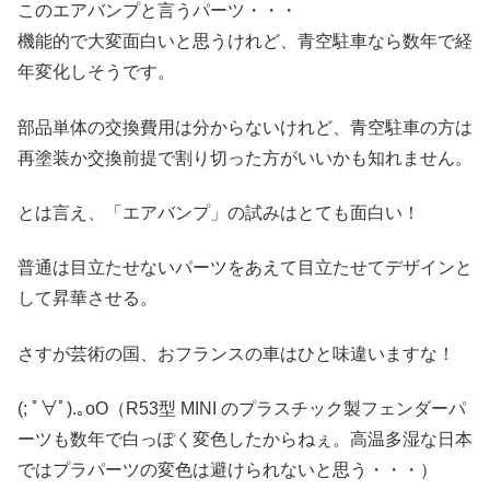
このエアバンプと言うパーツ・・・
機能的で大変面白いと思うけれど、青空駐車なら数年で経
年変化しそうです。
部品単体の交換費用は分からないけれど、青空駐車の方は
再塗装か交換前提で割り切った方がいいかも知れません。
とは言え、「エアバンプ」の試みはとても面白い！
普通は目立たせないパーツをあえて目立たせてデザインと
して昇華させる。
さすが芸術の国、おフランスの車はひと味違いますな！
(; ﾟ∀ﾟ)
.｡oO（R53型 MINI のプラスチック製フェンダーパ
ーツも数年で白っぽく変色したからねぇ。高温多湿な日本
ではプラパーツの変色は避けられないと思う・・・）