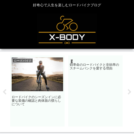
好奇心で人生を楽しむロードバイクブログ
ロードバイク
ロ
ロードバイク
効率命のロードバイクと非効率の
スチームパンクを愛する理由
ロードバイクのシーズンインに必
オ
要な装備の確認と肉体面の慣らし
バイ
ド
について
時