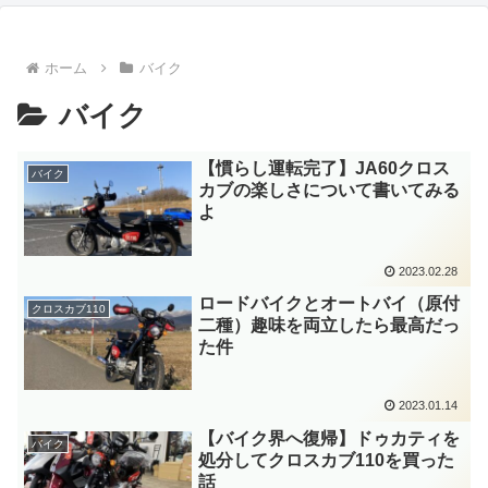
ホーム
バイク
バイク
【慣らし運転完了】JA60クロス
バイク
カブの楽しさについて書いてみる
よ
2023.02.28
ロードバイクとオートバイ（原付
クロスカブ110
二種）趣味を両立したら最高だっ
た件
2023.01.14
【バイク界へ復帰】ドゥカティを
バイク
処分してクロスカブ110を買った
話