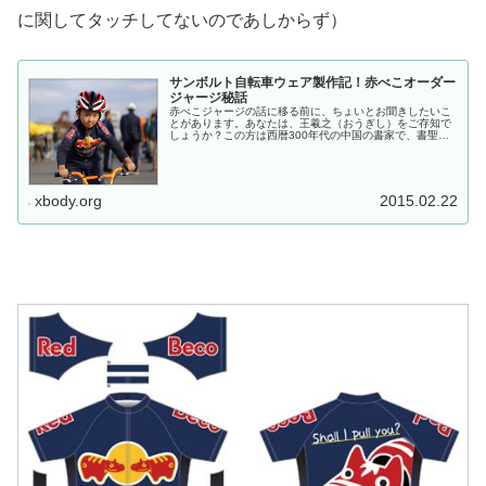
に関してタッチしてないのであしからず）
サンボルト自転車ウェア製作記！赤べこオーダー
ジャージ秘話
赤べこジャージの話に移る前に、ちょいとお聞きしたいこ
とがあります。あなたは、王羲之（おうぎし）をご存知で
しょうか？この方は西暦300年代の中国の書家で、書聖と
呼ばれる凄い人。酔っ払いながら書いた「蘭亭序（らんて
いじょ）」という「書（しょ）」...
xbody.org
2015.02.22