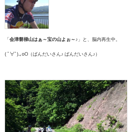
「
会津磐梯山はぁ～宝の山よぉ～♪
」と、脳内再生中。
( ﾟ∀ﾟ).｡oO（ばんだいさん♪ ばんだいさん♪）