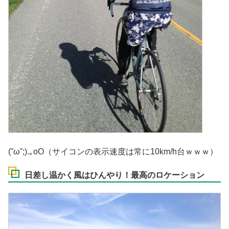
(ˇωˇ;).｡oO（サイコンの表示速度は常に10km/h台ｗｗｗ）
日差し温かく風はひんやり！最高のロケーション