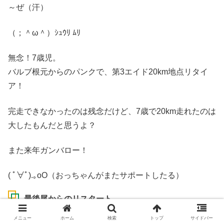
～ぜ（汗）
（；＾ω＾）ｼｭｳﾘ ﾑﾘ
無念！7歳児。
バルブ根元からのパンクで、第3エイド20km地点リタイ
ア！
完走できなかったのは残念だけど、7歳で20km走れたのは
大したもんだと思うよ？
また来年ガンバロー！
( ﾟ∀ﾟ).｡oO（おっちゃんがまたサポートしたる）
最後尾からのリスタート
メニュー
ホーム
検索
トップ
サイドバー