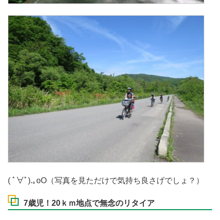
( ﾟ∀ﾟ).｡oO（写真を見ただけで気持ち良さげでしょ？）
7歳児！20ｋｍ地点で無念のリタイア