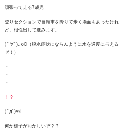
頑張って走る7歳児！
登りセクションで自転車を降りて歩く場面もあったけれ
ど、根性出して進みます。
( ﾟ∀ﾟ).｡oO（脱水症状にならんように水を適度に与える
ゼ！）
・
・
・
！？
( ﾟдﾟ)ﾊｯ!
何か様子がおかしいぞ？？