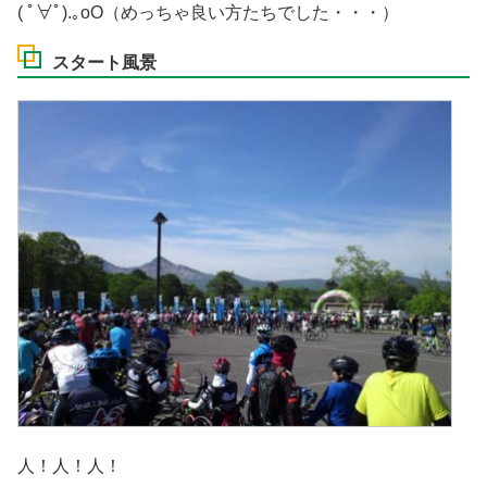
( ﾟ∀ﾟ).｡oO（めっちゃ良い方たちでした・・・）
スタート風景
人！人！人！