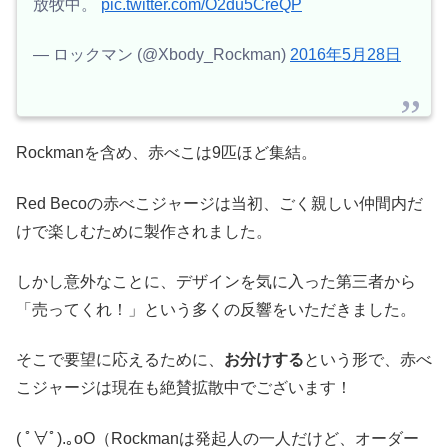
放牧中。
pic.twitter.com/O2du5CreQP
— ロックマン (@Xbody_Rockman)
2016年5月28日
Rockmanを含め、赤べこは9匹ほど集結。
Red Becoの赤べこジャージは当初、ごく親しい仲間内だ
けで楽しむために製作されました。
しかし意外なことに、デザインを気に入った第三者から
「売ってくれ！」という多くの反響をいただきました。
そこで要望に応えるために、
お分けする
という形で、赤べ
こジャージは現在も絶賛拡散中でございます！
( ﾟ∀ﾟ).｡oO（Rockmanは発起人の一人だけど、オーダー