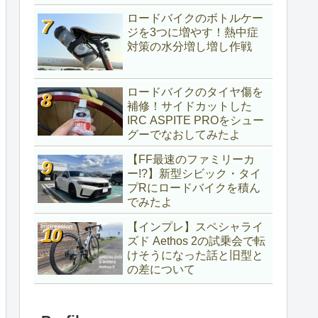
ロードバイクのボトルケー
ジを3つに増やす！熱中症
対策の水分増し増し作戦
ロードバイクのタイヤ傷を
補修！サイドカットした
IRC ASPITE PROをシュー
グーでなおしてみたよ
【FF最速のファミリーカ
ー!?】新型シビック・タイ
プRにロードバイクを積ん
でみたよ
【インプレ】スペシャライ
ズド Aethos 2の試乗会で転
けそうになった話と旧型と
の差について