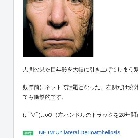
人間の見た目年齢を大幅に引き上げてしまう
数年前にネットで話題となった、左側だけ紫
ても衝撃的です。
(; ﾟ∀ﾟ).｡oO（左ハンドルのトラックを
：
NEJM:Unilateral Dermatoheliosis
参考