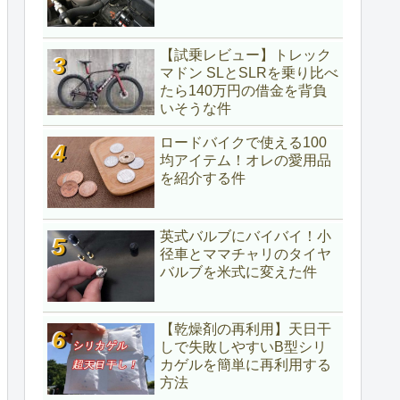
【試乗レビュー】トレック
マドン SLとSLRを乗り比べ
たら140万円の借金を背負
いそうな件
ロードバイクで使える100
均アイテム！オレの愛用品
を紹介する件
英式バルブにバイバイ！小
径車とママチャリのタイヤ
バルブを米式に変えた件
【乾燥剤の再利用】天日干
しで失敗しやすいB型シリ
カゲルを簡単に再利用する
方法