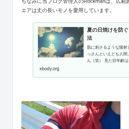
ちなみに当ブログ管理人のRockmanは、広
エアは丈の長いモノを愛用しています。
夏の日焼けを防ぐ
法
肌に刺さるような陽射
っさんといえども人間
ん（笑） 見た目年齢
いる男性であれば、シ..
xbody.org