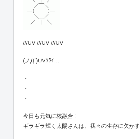
///UV ///UV ///UV
(ノД`)UVﾂﾗｲ…
・
・
・
今日も元気に核融合！
ギラギラ輝く太陽さんは、我々の生存に欠か