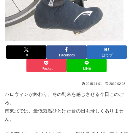
X
Facebook
はてブ
Pocket
LINE
2015.11.01
2019.02.23
ハロウィンが終わり、冬の到来を感じさせる今日このご
ろ。
南東北では、最低気温ひとけた台の日も珍しくありませ
ん。