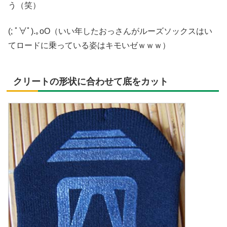
う（笑）
(; ﾟ∀ﾟ)
.｡oO（いい年したおっさんがルーズソックスはい
てロードに乗っている姿はキモいゼｗｗｗ）
クリートの形状に合わせて底をカット