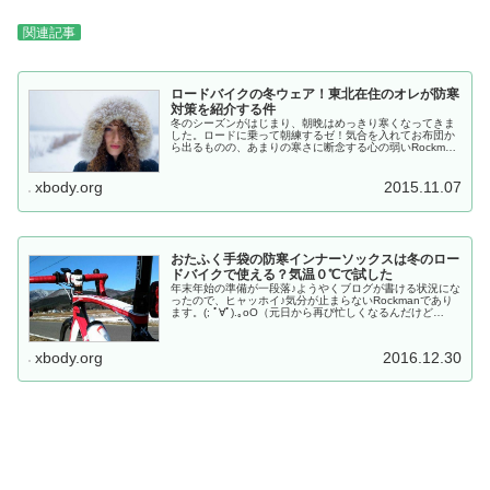
関連記事
ロードバイクの冬ウェア！東北在住のオレが防寒
対策を紹介する件
冬のシーズンがはじまり、朝晩はめっきり寒くなってきま
した。ロードに乗って朝練するゼ！気合を入れてお布団か
ら出るものの、あまりの寒さに断念する心の弱いRockman
でございます（笑）( ˘ω˘;).｡oO（トイレに行ってオフトゥ
ンに戻る日々）...
xbody.org
2015.11.07
おたふく手袋の防寒インナーソックスは冬のロー
ドバイクで使える？気温０℃で試した
年末年始の準備が一段落♪ようやくブログが書ける状況にな
ったので、ヒャッホイ♪気分が止まらないRockmanであり
ます。(; ﾟ∀ﾟ).｡oO（元日から再び忙しくなるんだけど
ね！）さて・・・以前、当ブログで紹介して好意的な反応
を多くもらった「...
xbody.org
2016.12.30