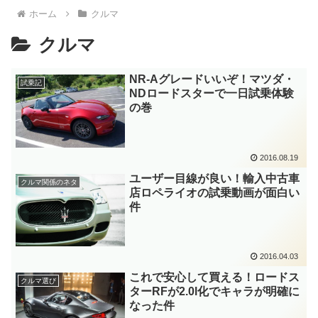
ホーム
クルマ
クルマ
NR-Aグレードいいぞ！マツダ・
試乗記
NDロードスターで一日試乗体験
の巻
2016.08.19
ユーザー目線が良い！輸入中古車
クルマ関係のネタ
店ロペライオの試乗動画が面白い
件
2016.04.03
これで安心して買える！ロードス
クルマ選び
ターRFが2.0l化でキャラが明確に
なった件