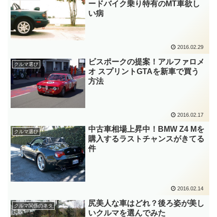
ードバイク乗り特有のMT車欲し
い病
2016.02.29
ビスポークの提案！アルファロメ
クルマ選び
オ スプリントGTAを新車で買う
方法
2016.02.17
中古車相場上昇中！BMW Z4 Mを
クルマ選び
購入するラストチャンスがきてる
件
2016.02.14
尻美人な車はどれ？後ろ姿が美し
クルマ関係のネタ
いクルマを選んでみた