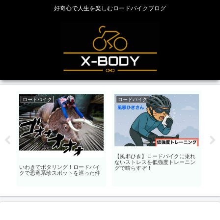
好奇心で人生を楽しむロードバイクブログ
ロードバイク
ロードバイク
ロ
【風邪ひき】ロードバイクに乗れ
クラ
自
ないストレスを低強度トレーニン
ま
反
いわきでポタリング！ロードバイ
グで晴らすぞ！
クで恐竜系珍スポットを巡った件