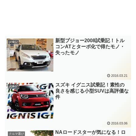
新型プジョー2008試乗記！トル
試乗記
コンATとターボ化で得たモノ・
失ったモノ
2016.03.21
スズキ イグニス試乗記！素性の
試乗記
良さを感じる小型SUVは高評価な
件
2016.03.06
NAロードスターが気になる！ロ
クルマ選び